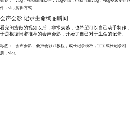
标签：
vlog
，
视频编辑软件
，
vlog剪辑
，
电脑剪辑vlog
，
vlog视频制作软
件
，
vlog剪辑方式
会声会影 记录生命绚丽瞬间
看完闺蜜做的视频以后，非常羡慕，也希望可以自己动手制作，
于是根据闺蜜推荐的会声会影，开始了自己对于生命的记录。
标签：
会声会影
，
会声会影x7教程
，
成长记录模板
，
宝宝成长记录相
册
，
vlog
会声会影指南
服务支持
网站申明