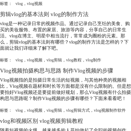
标签：
vlog
，
vlog视频
剪辑
vlog
的基本法则
vlog
的制作方法
vlog
是一种记录日常的视频作品。通过记录自己烹饪的美食、购
买的美妆服饰、布置的家居、旅游等内容，分享自己的日常生
活。
vlog
在博主、明星中相当流行，常常成为圈粉的元素。那
么，剪辑
vlog
的基本法则有哪些？
vlog
的制作方法是怎样的？下
面就让我们详细来了解下吧。
标签：
vlog
，
vlog视频
，
vlog剪辑
，
vlog教程
，
vlog制作
Vlog视频拍摄构思与思路 制作Vlog视频的步骤
Vlog视频指的是拍摄日常生活的短视频，与其他种类的视频相
比，Vlog视频在题材和时长等方面都是没有什么限制的。但是想
要拍好Vlog视频还是要提前做好规划，那么Vlog视频有什么拍摄
构思与思路呢？制作Vlog视频的步骤有哪些？下面来看看吧！
标签：
vlog
，
vlog视频
，
vlog剪辑
，
vlog剪辑方式
，
vlog视频制作软件
vlog
和视频区别
vlog
视频剪辑教程
随着短视频的火爆，越来越多的人开始做起了全职的视频创作