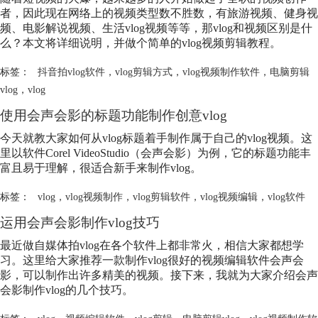
者，因此现在网络上的视频类型数不胜数，有旅游视频、健身视
频、电影解说视频、生活
vlog
视频等等，那
vlog
和视频区别是什
么？本文将详细说明，并做个简单的
vlog
视频剪辑教程。
标签：
抖音拍vlog软件
，
vlog剪辑方式
，
vlog视频制作软件
，
电脑剪辑
vlog
，
vlog
使用会声会影的标题功能制作创意
vlog
今天就教大家如何从
vlog
标题着手制作属于自己的
vlog
视频。这
里以软件Corel VideoStudio（会声会影）为例，它的标题功能丰
富且易于理解，很适合新手来制作
vlog
。
标签：
vlog
，
vlog视频制作
，
vlog剪辑软件
，
vlog视频编辑
，
vlog软件
运用会声会影制作
vlog
技巧
最近做自媒体拍
vlog
在各个软件上都非常火，相信大家都想学
习。这里给大家推荐一款制作
vlog
很好的视频编辑软件会声会
影，可以制作出许多精美的视频。接下来，我就为大家介绍会声
会影制作
vlog
的几个技巧。