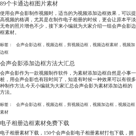
89个卡通边框图片素材
使用会声会影制作视频时，适当的为视频添加边框效果，可以提
高视频的格调，尤其是在制作电子相册的时候，更会让原本平淡
无奇的照片增色不少，接下来小编就为大家介绍一组会声会影边
框素材。
标签：
会声会影边框
，
视频边框
，
剪视频边框
，
视频边框素材
，
视频加
边框
会声会影添加边框方法大汇总
会声会影作为一款视频制作软件，为素材添加边框自然是小事一
桩，用会声会影也有段时间了，知道有时候一种效果可以有很多
种制作方法,今天小编就为大家汇总会声会影为素材添加边框的
方法。
标签：
会声会影边框
，
视频边框
，
剪视频边框
，
视频加边框
，
视频边框
素材
电子相册边框素材免费下载
电子相册素材下载，150个会声会影电子相册素材打包下载，拥