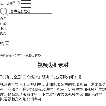
®
会声会影
首页
产品
下载
教程
购买
会声会影中文官网
>
视频边框素材
视频边框素材
视频怎么加白色边框 视频怎么加歌词字幕
视频边框常见于影视剧中，比如电影院中的电影画面，通常都会
有一些黑边，通过增加视频边框，能在一定程度增加视频的美观
度、提高观众观看体验，下面就告诉大家视频怎么加白色边框，
以及视频怎么加歌词字幕。