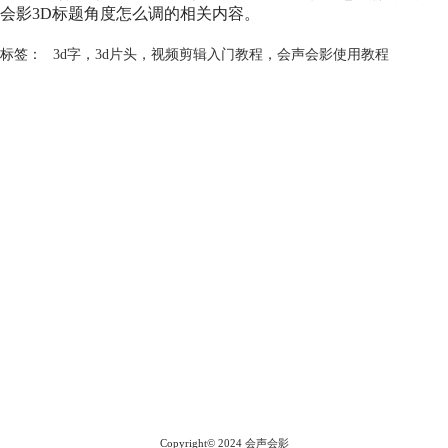
会影3D标题角度怎么调的相关内容。
标签：
3d字
，
3d片头
，
视频剪辑入门教程
，
会声会影使用教程
会声会影指南
服务支持
网站申明
联系客服
广告联盟
Copyright© 2024
会声会影