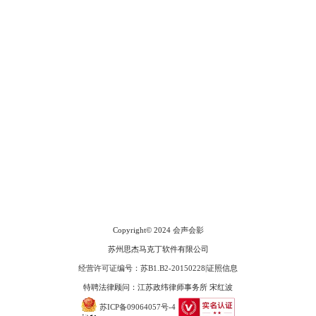
会声会影指南
服务支持
网站申明
联系客服
广告联盟
Copyright© 2024
会声会影
苏州思杰马克丁软件有限公司
经营许可证编号：苏B1.B2-20150228
|
证照信息
特聘法律顾问：江苏政纬律师事务所 宋红波
苏ICP备09064057号-4