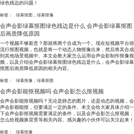
绿色残边的问题！
标签：
绿幕抠图
，
绿幕抠像
会声会影绿幕抠图绿色残边是什么 会声会影绿幕抠图
后画质降低原因
一个视频不够新意？那就将两个合成为一个。现在短视频平台很
流行抠图视频，也就是将一个动态人物抠像出来，然后将其合成
到其他场景视频中。本文会教大家怎么运用会声会影制作抠像视
频，以及介绍会声会影绿幕抠图绿色残边是什么，会声会影绿幕
抠图后画质降低原因的相关内容。
标签：
绿幕抠像
，
绿幕抠图
会声会影能抠视频吗 会声会影怎么抠视频
会声会影能抠视频吗？无论是静态的图片，还是动态的视频，会
声会影都能抠，但要满足一定的条件。本文会给大家具体介绍一
下会声会影抠视频需要满足的条件，以及会声会影怎么抠视频，
怎么给视频换背景等相关内容。感兴趣的小伙伴可以关注起来！
标签：
绿幕抠像