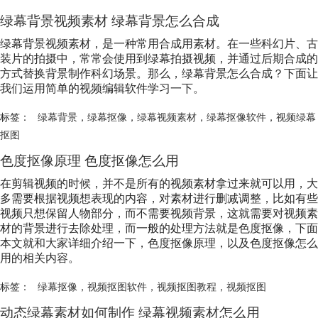
绿幕背景视频素材 绿幕背景怎么合成
绿幕背景视频素材，是一种常用合成用素材。在一些科幻片、古
装片的拍摄中，常常会使用到绿幕拍摄视频，并通过后期合成的
方式替换背景制作科幻场景。那么，绿幕背景怎么合成？下面让
我们运用简单的视频编辑软件学习一下。
标签：
绿幕背景
，
绿幕抠像
，
绿幕视频素材
，
绿幕抠像软件
，
视频绿幕
抠图
色度抠像原理 色度抠像怎么用
在剪辑视频的时候，并不是所有的视频素材拿过来就可以用，大
多需要根据视频想表现的内容，对素材进行删减调整，比如有些
视频只想保留人物部分，而不需要视频背景，这就需要对视频素
材的背景进行去除处理，而一般的处理方法就是色度抠像，下面
本文就和大家详细介绍一下，色度抠像原理，以及色度抠像怎么
用的相关内容。
标签：
绿幕抠像
，
视频抠图软件
，
视频抠图教程
，
视频抠图
动态绿幕素材如何制作 绿幕视频素材怎么用