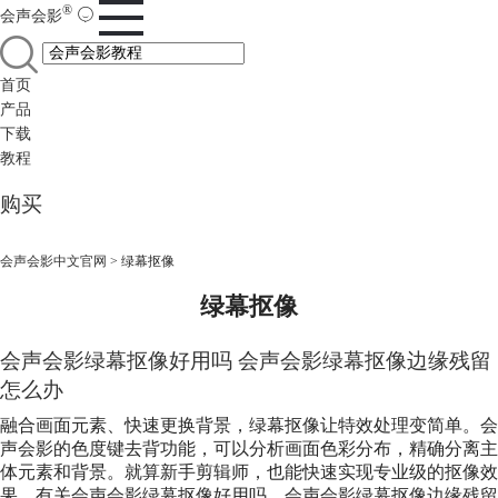
®
会声会影
首页
产品
下载
教程
购买
会声会影中文官网
>
绿幕抠像
绿幕抠像
会声会影绿幕抠像好用吗 会声会影绿幕抠像边缘残留
怎么办
融合画面元素、快速更换背景，绿幕抠像让特效处理变简单。会
声会影的色度键去背功能，可以分析画面色彩分布，精确分离主
体元素和背景。就算新手剪辑师，也能快速实现专业级的抠像效
果。有关会声会影绿幕抠像好用吗，会声会影绿幕抠像边缘残留