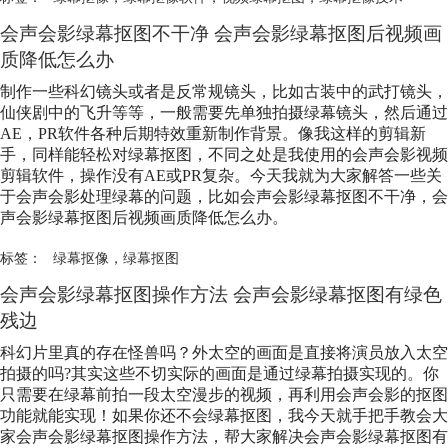
会声会影绿幕抠图不干净 会声会影绿幕抠图后视频画
质降低怎么办
制作一些科幻镜头或者是反常规镜头，比如古装中的武打镜头，
仙侠剧中的飞升等等，一般需要先单独拍摄绿幕镜头，然后通过
AE，PR软件各种后期特效重新制作背景。像我这样的剪辑新
手，同样能轻松对绿幕抠图，不同之处是我使用的会声会影视频
剪辑软件，操作没有AE或PR复杂。今天我就为大家解答一些关
于会声会影处理绿幕的问题，比如会声会影绿幕抠图不干净，会
声会影绿幕抠图后视频画质降低怎么办。
标签：
绿幕抠像
，
绿幕抠图
会声会影绿幕抠图操作方法 会声会影绿幕抠图有绿色
残边
科幻片里真的存在怪兽吗？外太空的画面是直接将演员放入太空
拍摄的吗?其实这些不切实际的画面是通过绿幕拍摄实现的。你
只需要在绿幕前拍一段太空漫步的视频，再利用会声会影的抠图
功能就能实现！如果你还不会绿幕抠图，我今天就手把手教会大
家会声会影绿幕抠图操作方法，帮大家解决会声会影绿幕抠图有