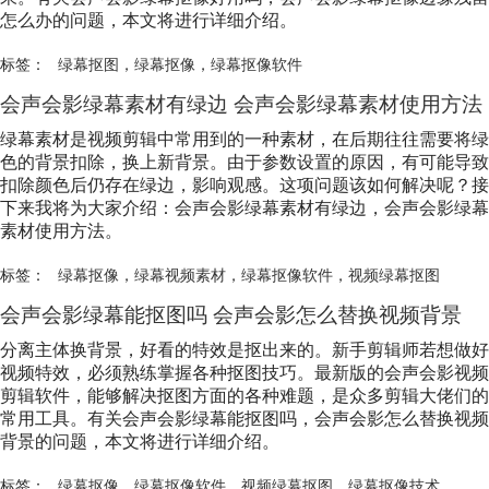
怎么办的问题，本文将进行详细介绍。
标签：
绿幕抠图
，
绿幕抠像
，
绿幕抠像软件
会声会影绿幕素材有绿边 会声会影绿幕素材使用方法
绿幕素材是视频剪辑中常用到的一种素材，在后期往往需要将绿
色的背景扣除，换上新背景。由于参数设置的原因，有可能导致
扣除颜色后仍存在绿边，影响观感。这项问题该如何解决呢？接
下来我将为大家介绍：会声会影绿幕素材有绿边，会声会影绿幕
素材使用方法。
标签：
绿幕抠像
，
绿幕视频素材
，
绿幕抠像软件
，
视频绿幕抠图
会声会影绿幕能抠图吗 会声会影怎么替换视频背景
分离主体换背景，好看的特效是抠出来的。新手剪辑师若想做好
视频特效，必须熟练掌握各种抠图技巧。最新版的会声会影视频
剪辑软件，能够解决抠图方面的各种难题，是众多剪辑大佬们的
常用工具。有关会声会影绿幕能抠图吗，会声会影怎么替换视频
背景的问题，本文将进行详细介绍。
标签：
绿幕抠像
，
绿幕抠像软件
，
视频绿幕抠图
，
绿幕抠像技术