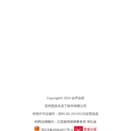
会声会影指南
服务支持
网站申明
联系客服
广告联盟
Copyright© 2024
会声会影
苏州思杰马克丁软件有限公司
经营许可证编号：苏B1.B2-20150228
|
证照信息
特聘法律顾问：江苏政纬律师事务所 宋红波
苏ICP备09064057号-4