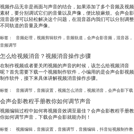
视频作品无非是画面与声音的结合，如果添加了多个音频及视频
素材，要分别调试它们的音量以及声像，便比较麻烦。会声会影
混音器便可以轻松解决这个问题，在混音器内我们可以分别调整
不同轨道的音量及声像。
标签：
音频处理
，
视频剪辑软件
，
音频轨道
，
会声会影音频
，
混音器
，
音频调节
怎么给视频消音？视频消音操作步骤
在制作视频或者要关闭视频的声音的时候，该怎么给视频消音
呢？首先需要下载一个视频制作软件，小编用的是会声会影视频
制作软件，接下来具体讲解视频消音操作步骤。
标签：
音频调节
，
音频设置
，
视频怎么消音
，
视频消音
，
会声会影下载
会声会影教程手册教你如何调节声音
视频编辑过程中如何将视频音效调至最佳？会声会影教程手册教
你如何调节声音，下载会声会影就能办到！
标签：
视频编辑
，
音频设置
，
音频调节
，
音频编辑
，
抖音短视频制作教