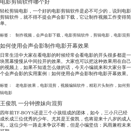
电影剪辑软件哪个好
轻松剪辑电影，一个好的电影剪辑软件是必不可少的，说到电影
剪辑软件，就不得不提会声会影下载，它让制作视频工作变得简
单。
标签：
制作视频
，
会声会影下载
，
电影剪辑软件
，
剪辑电影
，
电影混剪
如何使用会声会影制作电影开幕效果
日常生活中大家在看电影的时候经常会看电影的开头很多都是一
块黑幕慢慢从中间拉开的效果。大家也可以把这种效果用在自己
的视频上，如果不知道怎么做的话，今天小编就来和大家分享一
个会声会影的实用案例：如何使用会声会影制作电影开幕效果。
标签：
老电影效果
，
电影混剪
，
视频编辑软件
，
精彩片头制作
，
如何剪
辑电影
王俊凯 一分钟撩妹向混剪
四年前TF-BOYS还是三个小孩组成的团体，如今，三小只已经
成长成三位优秀的少年。尤其是王俊凯，也将迎来十八岁的成人
礼，这位少年一路走来争议不断，但是小编坚信：风雨兼程未来