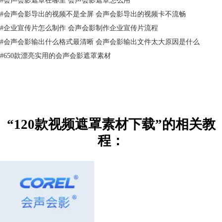
#
会声会影导出的视频不是全屏 会声会影导出的视频卡不流畅
#
企业宣传片怎么制作 会声会影制作企业宣传片流程
#
会声会影输出什么格式最清晰 会声会影输出文件太大原因是什么
#
650款漂亮实用的会声会影遮罩素材
“120款视频遮罩素材下载”的相关教
程：