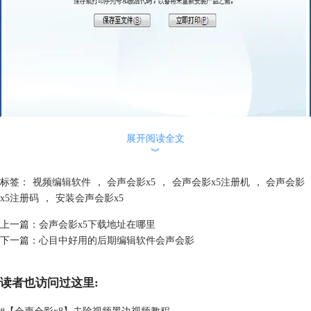
展开阅读全文
︾
标签：
视频编辑软件
，
会声会影x5
，
会声会影x5注册机
，
会声会影
x5注册码
，
安装会声会影x5
会声会影x5注册教程是一个相当棒的教程，学起来是相当的方便，通过这
上一篇：
会声会影x5下载地址在哪里
个教程能够迅速的完成注册，让不会注册的人省去了很多烦恼，安装会声
下一篇：
心目中好用的后期编辑软件会声会影
会影x5后快速进入到实际的软件操作过程中，体验会声会影x5编辑视频带
来的快乐。
读者也访问过这里:
#
【会声会影x8】去除视频黑边视频教程