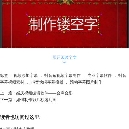
展开阅读全文
︾
标签：
视频添加字幕
，
抖音短视频字幕制作
，
专业字幕软件
，
抖音
字幕视频素材
，
抖音快闪字幕模板
，
滚动字幕图片制作
图片2：输入标题字幕
四、进入“选项”面板，在“字体”下拉列表中选择你喜欢的字体，设置合适
上一篇：
婚庆视频编辑软件——会声会影
的“字体大小”参数。单击“色彩”颜色框，在弹出的列表框中选择你想要的
下一篇：
如何制作影片标题动画
颜色。
读者也访问过这里:
#
会声会影换机教程