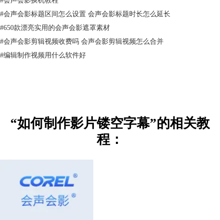
#
会声会影标题区间怎么设置 会声会影标题时长怎么延长
#
650款漂亮实用的会声会影遮罩素材
#
会声会影剪辑视频收费吗 会声会影剪辑视频怎么合并
#
编辑制作视频用什么软件好
图片3：设置文字参数
五、单击“边框/阴影/透明度”按钮。打开“边框/阴影/透明度”对话框，选
“如何制作影片镂空字幕”的相关教
中“透明文字”复选框，设置合适的“边框宽度”参数，例如5.0，“线条颜
程：
色”设置为和字体相同的颜色，然后单击“确定”按钮完成设置。