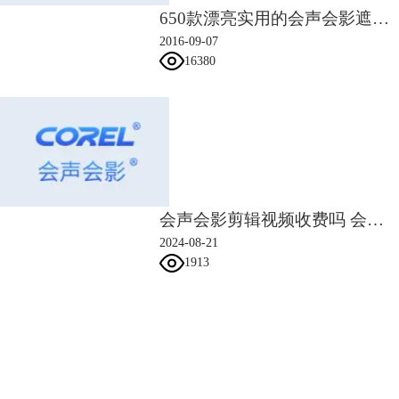
七、执行操作后，在预览窗口中即可预览镂空字的最终效果。
650款漂亮实用的会声会影遮罩素材
2016-09-07
16380
会声会影剪辑视频收费吗 会声会影剪辑视频怎么合并
2024-08-21
1913
会声会影指南
图片6：预览最终效果
现在影片镂空字就完成了，是不是非常漂亮？赶快动手试一试会声会影特
效字幕制作吧！同时如果想制作更多的视频，可以先将
会声会影下载
使用
服务支持
哦！