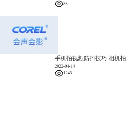
83
单机“自定义滤镜”之后，就会进入到图5、6、7显示的页面，这时单击起
始帧，调整中心点位置，将宽度高度分别设为”50%“。
手机拍视频防抖技巧 相机拍视频怎么防抖
2022-04-14
1243
会声会影指南
服务支持
网站申明