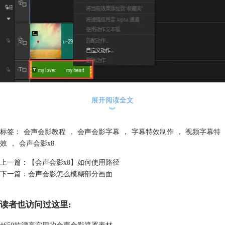
图1：将字幕转为PNG图片
2） 然后在标题轨选中字幕，右击鼠标选择“将此帧转换为PNG”，然后，
展开阅读全文
︾
软件会自动将字幕变为PNG图片存放到媒体库中；
标签：
会声会影教程
，
会声会影字幕
，
字幕特效制作
，
视频字幕特
效
，
会声会影x8
上一篇：
【会声会影x8】如何使用路径
下一篇：
会声会影怎么模糊部分画面
读者也访问过这里:
#
650款漂亮实用的会声会影遮罩素材