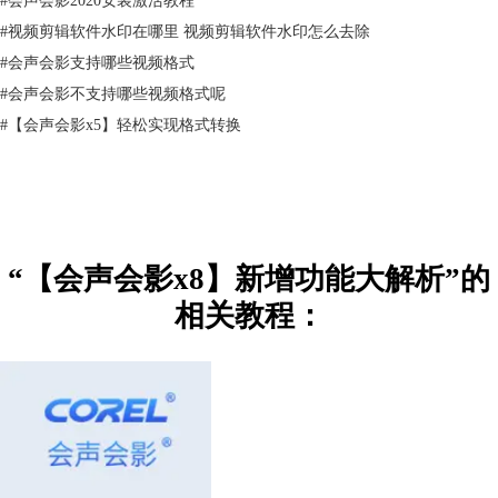
7、略图勾选
#
视频剪辑软件水印在哪里 视频剪辑软件水印怎么去除
在用过的素材上显示标记，让您不费吹灰之力即可避免重复选取。
#
会声会影支持哪些视频格式
8、由右到左标题
X8 支持由右到左标题，简化了由右到左语言中标题的创建，方便习惯使
#
会声会影不支持哪些视频格式呢
用从右到左文字的工作人员输入。
#
【会声会影x5】轻松实现格式转换
9、ScoreFitter
自动音乐现在使用集合无版税声音和歌曲的 Scorefitter 库 — 甚至可以自
动调整以符合影片的长度。
10、Triple Scoop 音乐
会声会影 X8 包含来自 Triple Scoop 音乐的 17 种无版税音乐轨。凭借声
轨捕获影片的基调。
“【会声会影x8】新增功能大解析”的
11、支持XAVC S
相关教程：
对于最大可支持 4K （3840 x 2160 ）分辨率的视频相机，基于 MP4-
AVC/H.264 的 XAVC S 是其新标准。
12、HD 捕获
使用网络相机或其它捕获设备，捕获 HD 质量视频。
小编还为大家整理：
会声会影x8、x7、x5版本功能区别对照表
，大家看
完就会发现x8真的是棒棒的，真的增加了好多新功能，变得更加贴合用户
需求了。