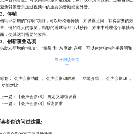
避免背景音乐压过视频中的重要的音频或画外音。
2、停帧
借助x8新增的"停帧"功能，可以轻松选择帧，并设置区间，获得需要的效
果。例如迷人的微笑，精彩的射球等都可以秒停，并集中处理这个单帧画
面，使其达到需要的效果。
3、创新覆叠选项
借助x8新增的"相加"、"相乘"和"灰度键"选项，可以创建独特的半透明和
色彩混合效果。使用视频遮罩隐藏或显示视频的不同部分，获得有趣特效
展开阅读全文
或标题动画。
︾
4、将标题转换为 Alpha 通道文件
将标题转换为 alpha 通道图像或动画，通过转换标题，可以访问各种覆叠
标签：
会声会影功能
，
会声会影x8教程
，
功能介绍
，
会声会影x8
，
设置和效果了，最终创建时尚独特的标题。
功能对比
5、NewBlue 效果包
业界领导者 NewBlue 的附加工具Video Essentials II 具备 10 种外挂程序，
上一篇：
【会声会影x8】 自定义滤镜设置
提供超过 100 种预设，可创建肖像画，增强和调整颜色等。TitlerEX 可以
下一篇：
【会声会影x8】系统要求
为视频创建 3D 标题。
6、合并项目
读者也访问过这里:
可以将已有视频项目添加到新项目中，还可以储存和重新编辑自定义的滤
镜和转场。
#
会声会影2020安装激活教程