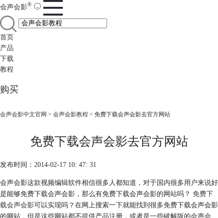
®
会声会影
首页
产品
下载
教程
购买
会声会影中文官网
>
会声会影教程
> 免费下载会声会影去官方网站
免费下载会声会影去官方网站
发布时间：2014-02-17 10: 47: 31
会声会影这款视频编辑软件相信很多人都知道，对于国内很多用户来说好
是能够免费下载会声会影，那么有免费下载会声会影的网站吗？
免费下
载会声会影
可以实现吗？在网上搜索一下就能找到很多免费下载会声会影
的网站，但是这些网站都不提供产品注册，或者是一些破解版的会声会