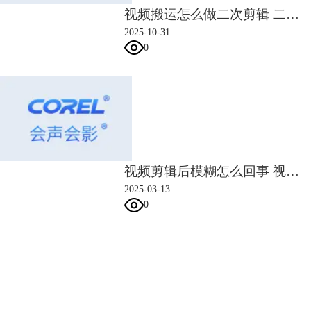
视频搬运怎么做二次剪辑 二次剪辑视频怎么处理
2025-10-31
0
视频剪辑后模糊怎么回事 视频剪辑后模糊怎么办
2025-03-13
0
会声会影指南
服务支持