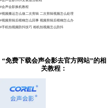
#
会声会影换机教程
#
视频搬运怎么做二次剪辑 二次剪辑视频怎么处理
#
视频剪辑后模糊怎么回事 视频剪辑后模糊怎么办
#
手机拍视频防抖技巧 相机拍视频怎么防抖
“免费下载会声会影去官方网站”的相
关教程：