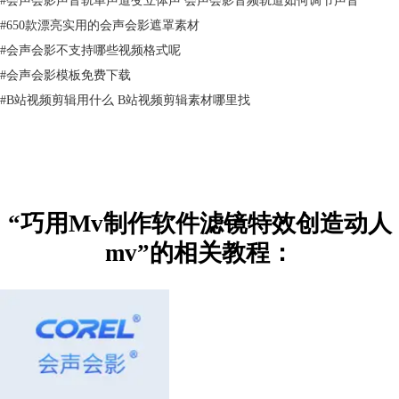
#
650款漂亮实用的会声会影遮罩素材
#
会声会影不支持哪些视频格式呢
#
会声会影模板免费下载
#
B站视频剪辑用什么 B站视频剪辑素材哪里找
“巧用Mv制作软件滤镜特效创造动人
图2：自动草绘2
mv”的相关教程：
“自动草绘”过程3：