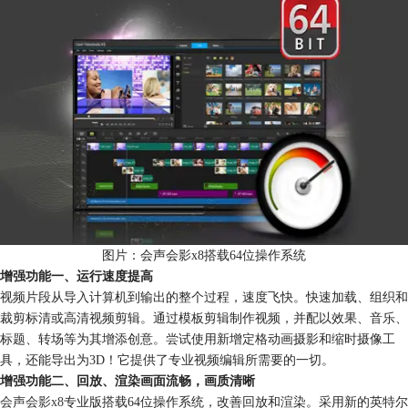
图片：会声会影x8搭载64位操作系统
增强功能一、运行速度提高
视频片段从导入计算机到输出的整个过程，速度飞快。快速加载、组织和
裁剪标清或高清视频剪辑。通过模板剪辑制作视频，并配以效果、音乐、
标题、转场等为其增添创意。尝试使用新增定格动画摄影和缩时摄像工
具，还能导出为3D！它提供了专业视频编辑所需要的一切。
增强功能二、回放、渲染画面流畅，画质清晰
会声会影x8
专业版搭载64位操作系统，改善回放和渲染。采用新的英特尔