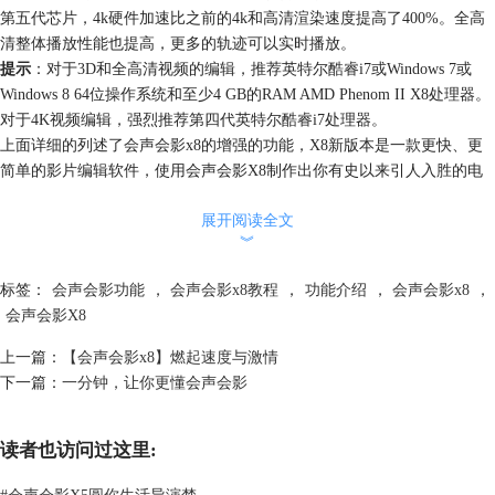
第五代芯片，4k硬件加速比之前的4k和高清渲染速度提高了400%。全高
清整体播放性能也提高，更多的轨迹可以实时播放。
提示
：对于3D和全高清视频的编辑，推荐英特尔酷睿i7或Windows 7或
Windows 8 64位操作系统和至少4 GB的RAM AMD Phenom II X8处理器。
对于4K视频编辑，强烈推荐第四代英特尔酷睿i7处理器。
上面详细的列述了会声会影x8的增强的功能，X8新版本是一款更快、更
简单的影片编辑软件，使用会声会影X8制作出你有史以来引人入胜的电
影。
展开阅读全文
︾
标签：
会声会影功能
，
会声会影x8教程
，
功能介绍
，
会声会影x8
，
会声会影X8
上一篇：
【会声会影x8】燃起速度与激情
下一篇：
一分钟，让你更懂会声会影
读者也访问过这里:
#
会声会影X5圆你生活导演梦