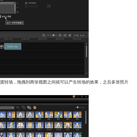
渡转场，拖拽到两张视图之间就可以产生转场的效果，之后多张照片