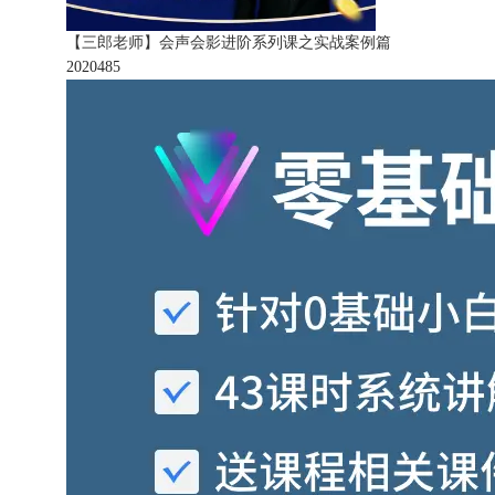
【三郎老师】会声会影进阶系列课之实战案例篇
202048
5