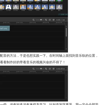
频配音的方法，于是也想实践一下。在时间轴上面找到音乐轨的位置，
看着制作好的带着音乐的视频兴奋的不得了！
的一些，还有好多没有来得及学习，比如添加字幕等。我一定会全部学