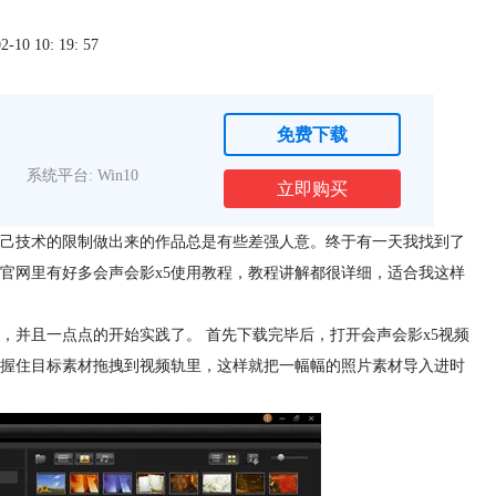
0 10: 19: 57
免费下载
系统平台: Win10
立即购买
己技术的限制做出来的作品总是有些差强人意。终于有一天我找到了
官网里有好多会声会影x5使用教程，教程讲解都很详细，适合我这样
，并且一点点的开始实践了。 首先下载完毕后，打开会声会影x5视频
握住目标素材拖拽到视频轨里，这样就把一幅幅的照片素材导入进时