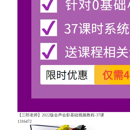
【三郎老师】2022版会声会影基础视频教程-37课
131647
2