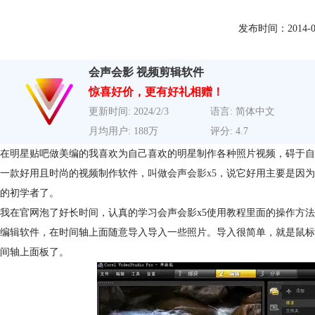
发布时间：2014-02-1
会声会影 视频剪辑软件
惊喜好价，更有好礼相赠！
更新时间: 2024/2/3
语言: 简体中文
月均用户: 188万
评分: 4.7
在明星贴吧做美编的我喜欢为自己喜欢的明星制作各种照片视频，碍于自
一款好用且时尚的视频制作软件，叫做
会声会影x5
，说它好用主要是因为
的初学者了。
我在官网泡了好长时间，认真的学习会声会影x5使用教程里面的操作方法
编辑软件，在时间轴上面随意导入导入一些照片。导入很简单，就是鼠标
间轴上面板了。