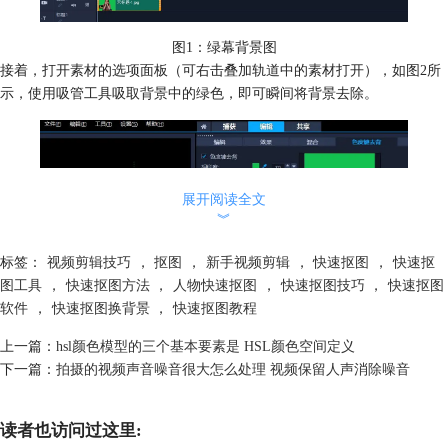
图1：绿幕背景图
接着，打开素材的选项面板（可右击叠加轨道中的素材打开），如图2所
示，使用吸管工具吸取背景中的绿色，即可瞬间将背景去除。
展开阅读全文
︾
标签：
视频剪辑技巧
，
抠图
，
新手视频剪辑
，
快速抠图
，
快速抠
图工具
，
快速抠图方法
，
人物快速抠图
，
快速抠图技巧
，
快速抠图
图2：色度键去背
软件
，
快速抠图换背景
，
快速抠图教程
返回会声会影的编辑面板，如图3所示，在视频轨道中添加背景素材，即
可起到更换背景的效果，当然，我们也可以将抠图后的人物添加在视频
上一篇：
hsl颜色模型的三个基本要素是 HSL颜色空间定义
中。
下一篇：
拍摄的视频声音噪音很大怎么处理 视频保留人声消除噪音
读者也访问过这里: