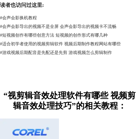
读者也访问过这里:
#
会声会影换机教程
#
会声会影导出的视频不是全屏 会声会影导出的视频卡不流畅
#
​短视频创作有哪些创意方法 短视频的创作形式有哪几种
#
适合初学者使用的视频剪辑软件 视频后期制作教程网站有哪些
#
游戏视频后期配音是先配还是先剪 游戏视频怎么剪辑制作
图2：会声会影
二、视频剪辑音效处理技巧
如果是应用能同时处理视频与音频的编辑软件，那么，有哪些视频剪辑音
频处理技巧？下面让我们以会声会影为例详细来了解下。
“视剪辑音效处理软件有哪些 视频剪
1.视频与音频同一时间线编辑
辑音效处理技巧”的相关教程：
会声会影能在同一时间线上同时处理视频轨道与音频轨道，这项功能肯定
要应用起来。在编辑视频时，我们一般需要结合视频内容搭配不同的音
效，比如展示了一段搞笑的视频，需要配以笑声来烘托气氛。
在会声会影中，我们能结合预览窗口的内容定位音频插入的时间点以及覆
盖的时间范围，实现精准的声画同步处理。