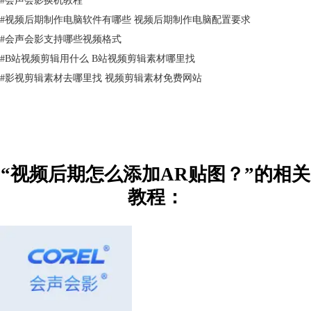
#
视频后期制作电脑软件有哪些 视频后期制作电脑配置要求
#
会声会影支持哪些视频格式
#
B站视频剪辑用什么 B站视频剪辑素材哪里找
#
影视剪辑素材去哪里找 视频剪辑素材免费网站
图3：会声会影AR贴纸界面
随后将趣味贴纸拖到时间轴里的
素材
中。AR贴纸能够自动追踪人脸，不
过需要注意的是，AR贴纸功能只对人脸素材生效。
“视频后期怎么添加AR贴图？”的相关
接着我们可以在每一段素材中都添加上合适的AR贴纸，形成一个搞笑短
视频。
教程：