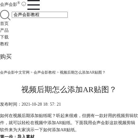
®
会声会影
首页
产品
下载
教程
购买
会声会影中文官网
>
会声会影教程
> 视频后期怎么添加AR贴图？
视频后期怎么添加AR贴图？
发布时间：2021-10-28 18: 57: 21
如何在视频后期添加贴纸呢？听起来很难，但拥有一款好用的
视频剪辑软
件
，就可以轻松在视频中添加AR贴纸。下面我用会声会影这款视频剪辑
软件来为大家演示一下如何添加AR贴纸。
第一步：导入素材