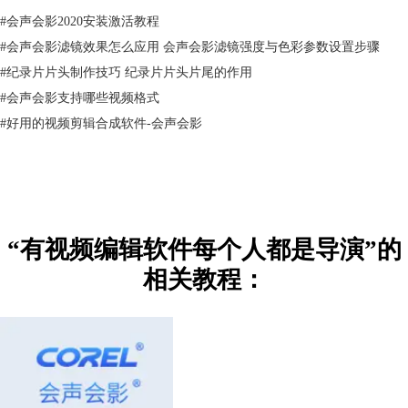
#
会声会影2020安装激活教程
#
会声会影滤镜效果怎么应用 会声会影滤镜强度与色彩参数设置步骤
#
纪录片片头制作技巧 纪录片片头片尾的作用
#
会声会影支持哪些视频格式
#
好用的视频剪辑合成软件-会声会影
“有视频编辑软件每个人都是导演”的
相关教程：