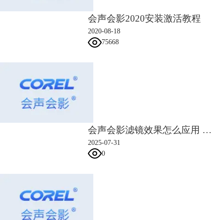
会声会影2020安装激活教程
2020-08-18
75668
会声会影滤镜效果怎么应用 会声会影滤镜强度与色彩参数设置步骤
2025-07-31
0