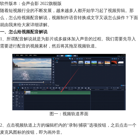
软件版本：会声会影 2022旗舰版
随着短视频行业的不断发展，越来越多人都开始学习起了
视频剪辑
。那
么，怎么给视频配音解说，视频制作语音转换成文字又该怎么操作？下面
就由我来给大家详细讲解。
一、怎么给视频配音解说
1、所谓配音解说就是为影片或多媒体加入声音的过程。我们需要先导入
需要进行配音的视频素材，然后将其拖至视频轨道。
图一：视频轨道界面
2、点击视频轨道上方的编辑栏内的“录制/捕获”选项按钮，之后点击一个
麦克风图标的按钮，即为画外音。