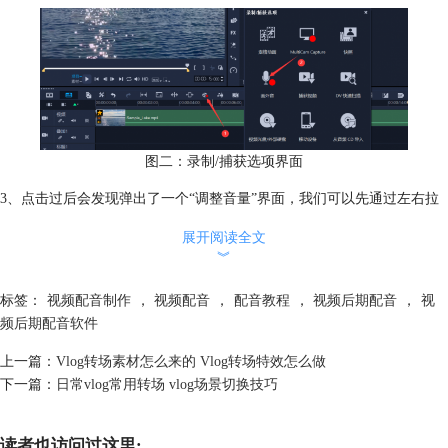
图二：录制/捕获选项界面
3、点击过后会发现弹出了一个“调整音量”界面，我们可以先通过左右拉
动白色的摇杆进行输入音量的调整。调整过后点击录制按钮即可进行录
展开阅读全文
制，我们需要先录制一个五秒以上的音频进行测试，如果测试结果满意再
︾
点击“开始”进行采集，最后可以点击ESC或者空格键停止录制。
标签：
视频配音制作
，
视频配音
，
配音教程
，
视频后期配音
，
视
频后期配音软件
上一篇：
Vlog转场素材怎么来的 Vlog转场特效怎么做
下一篇：
日常vlog常用转场 vlog场景切换技巧
读者也访问过这里: