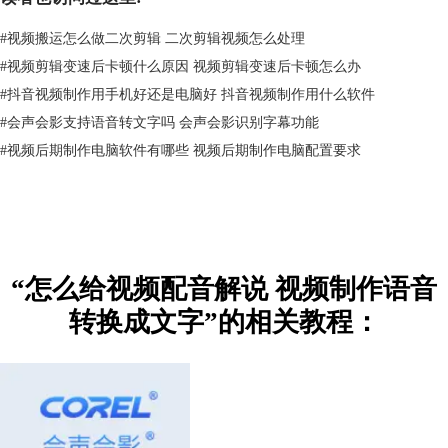
#
视频搬运怎么做二次剪辑 二次剪辑视频怎么处理
#
视频剪辑变速后卡顿什么原因 视频剪辑变速后卡顿怎么办
#
抖音视频制作用手机好还是电脑好 抖音视频制作用什么软件
#
会声会影支持语音转文字吗 会声会影识别字幕功能
#
视频后期制作电脑软件有哪些 视频后期制作电脑配置要求
图三：调整音量界面
4、停止录制过后，我们点击声音轨道，之后我们所配音的解说即会立刻
出现在轨道上，如下图所示。如此，配音解说的工作便完成了。
“怎么给视频配音解说 视频制作语音
转换成文字”的相关教程：
图四：声音轨道界面
二、视频制作语音转换成文字
1、首先，点击视频轨道上方的编辑栏内的“语音转文字”按钮，如下图箭