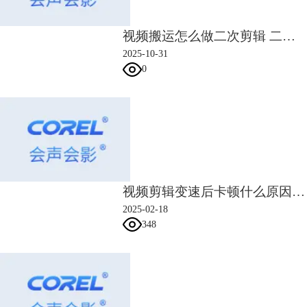
头所示。之后在出现的界面内，我们可以选择将字幕添加到时间线或者字
幕编辑器内。
视频搬运怎么做二次剪辑 二次剪辑视频怎么处理
2025-10-31
0
图五：语音转文字界面
2、点击过后，便会出现“在转录中，请稍后”的界面。
视频剪辑变速后卡顿什么原因 视频剪辑变速后卡顿怎么办
图六：等待界面
2025-02-18
3、假如我们选择的是“时间线”，则会在标题轨道1上出现已经转录完毕的
348
文字。