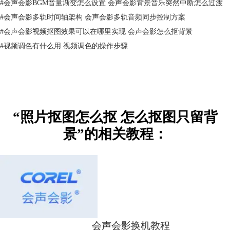
#
会声会影BGM音量渐变怎么设置 会声会影背景音乐突然中断怎么过渡
#
会声会影多轨时间轴架构 会声会影多轨音频同步控制方案
#
会声会影视频抠图效果可以在哪里实现 会声会影怎么抠背景
#
视频调色有什么用 视频调色的操作步骤
图3：去除背景色
4、如果抠图效果不理想，可以再次点击吸管工具换个位置重新取色。
方法二：遮罩创建器
1、会声会影的色度键去背功能需要背景色是纯色，如果背景色过于复
“照片抠图怎么抠 怎么抠图只留背
杂，
抠图
的效果就会大打折扣。针对背景色复杂的抠图场景，会声会影提
景”的相关教程：
供了
遮罩
创建器功能。
2、遮罩创建器与色度键去背的另一个不同点是，遮罩创建器可以在视频
轨和叠加轨上使用，而色度键只能在叠加轨上使用。
3、我们直接导入素材到视频轨上，然后点击遮罩创建器。
会声会影换机教程