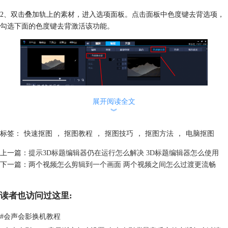
2、双击叠加轨上的素材，进入选项面板。点击面板中色度键去背选项，
勾选下面的色度键去背激活该功能。
展开阅读全文
︾
标签：
快速抠图
，
抠图教程
，
抠图技巧
，
抠图方法
，
电脑抠图
图2：激活色度键去背选项
上一篇：
提示3D标题编辑器仍在运行怎么解决 3D标题编辑器怎么使用
下一篇：
两个视频怎么剪辑到一个画面 两个视频之间怎么过渡更流畅
3、点击相似度后面的吸管，使用吸管工具吸取选项右边图片上背景色，
这样视频预览区中素材的背景色就被去除了。
读者也访问过这里:
#
会声会影换机教程