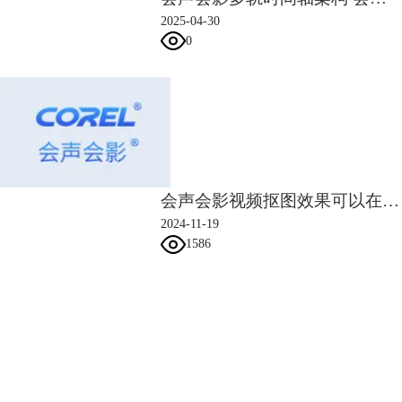
5、接着长按鼠标左键在照片上选取抠图内容。如果边缘处有多出来的部
2025-04-30
分，可以使用橡皮擦工具擦除。
0
会声会影视频抠图效果可以在哪里实现 会声会影怎么抠背景
2024-11-19
图6：擦除多余遮罩
1586
6、抠图完成后，点击右下角的确定按钮，抠图结果就会出现在叠加轨
上。
会声会影指南
服务支持