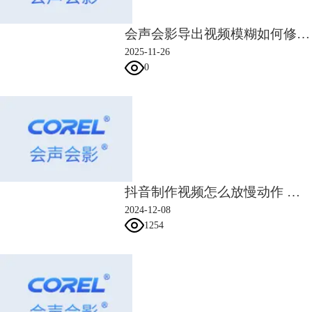
在“可用滤镜”中，下拉找到“删除噪音”并选中，点击“添加”、将该
滤镜效
果
添加到“已用滤镜”中，点击“确定”即可。
会声会影导出视频模糊如何修复 会声会影导出格式与码率设置技巧
2025-11-26
0
抖音制作视频怎么放慢动作 抖音制作视频怎么加语音配音
2024-12-08
1254
图3：添加降噪滤镜
（3）最后点击“共享——mpeg4——开始”，等待视频渲染输出就行了。