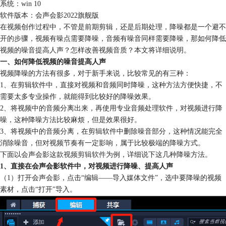
系统：win 10
软件版本：会声会影2022旗舰版
在视频创作过程中，不管是前期剪辑，还是后期处理，降噪都是一个避不
开的步骤，视频有噪点需要降噪，音频有噪音同样需要降噪，那如何降低
视频的噪音提高人声？怎样改善视频音质？本文将详细说明。
一、如何降低视频的噪音提高人声
视频降噪的方法有很多，对于新手来说，比较常见的有三种：
1、在剪辑软件中，直接对视频和音频同时降噪，这种方法方便快捷，不
需要太多专业操作，就能得到比较好的降噪效果。
2、将视频中的音频分离出来，再使用专业音频处理软件，对视频进行降
噪，这种降噪方法比较麻烦，但是效果很好。
3、将视频中的音频分离，在剪辑软件中删除噪音部分，这种情况能完全
消除噪音，但对视频节奏有一定影响，属于比较极端的降噪方式。
下面以会声会影这款
视频剪辑软件
为例，详细说下这几种降噪方法。
1、直接在会声会影软件中，对视频进行降噪、提高人声
（1）打开会声会影，点击“编辑——导入媒体文件”，选中要降噪的视频
素材，点击“打开”导入。