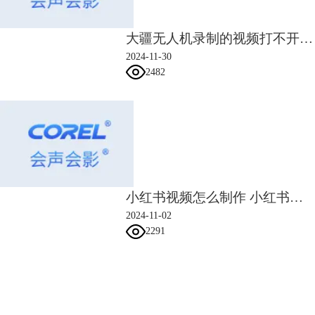
大疆无人机录制的视频打不开 会声会影怎么打开大疆录的视频
2024-11-30
2482
小红书视频怎么制作 小红书怎么制作视频需要什么设备
2024-11-02
2291
会声会影指南
图4：输出降噪视频
2、将视频和音频分离，再使用专业软件进行降噪处理