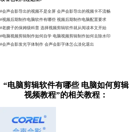
#
会声会影导出的视频不是全屏 会声会影导出的视频卡不流畅
#
视频后期制作电脑软件有哪些 视频后期制作电脑配置要求
#
老嫂子的保姆级科普 选择视频剪辑软件就从阅读本文开始
#
电脑视频剪辑制作如何自学 电脑视频剪辑制作如何去除水印
#
会声会影发光字体制作 会声会影字体怎么淡化退出
图2：快剪辑
3. Eduis
Eduis是一款专为广播和后期制作环境而设计的非线性视频剪辑软件，提
供了多轨道、混剪、合成等输出功能。其优势是支持多格式导入输出，虽
然对电脑配置要求低，但在素材渲染上却很快，基本没有卡顿情况出现。
“电脑剪辑软件有哪些 电脑如何剪辑
在插件上还可以和AE做联动操作。
其缺点就是Eduis的特效相对少一些，不是能够完全满足成片特效这一
视频教程”的相关教程：
块，再有就是其调色功能相对较弱，能做到的比较少，另外其在操作上也
相对复杂一些。