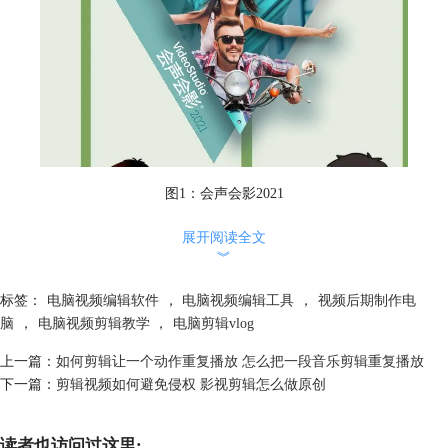
图1：会声会影2021
2.快剪辑
展开阅读全文
快剪辑是一款集录制、剪辑和后期制作为一体的短视频剪辑软件，比较适
︾
合对短视频创作没有过多要求的新手。其优势就是软件占内存小，视频资
源收集方便，可直接录制视频，并且其成品可直接发布到自媒体平台，非
标签：
电脑视频编辑软件
，
电脑视频编辑工具
，
视频后期制作电
常适合刚上手的小白新手。
脑
，
电脑视频剪辑教学
，
电脑剪辑vlog
其缺点就是拍摄视频时只能全屏，不可对其进行调节，画面的清晰程度只
有标清和高清两种可选择，对添加的素材数量也有一定的限制，相比于会
上一篇：
如何剪辑让一个动作重复播放 怎么把一段音乐剪辑重复播放
声会影其专业性更差一些。
下一篇：
剪辑视频如何避免侵权 影视剪辑怎么做原创
读者也访问过这里: