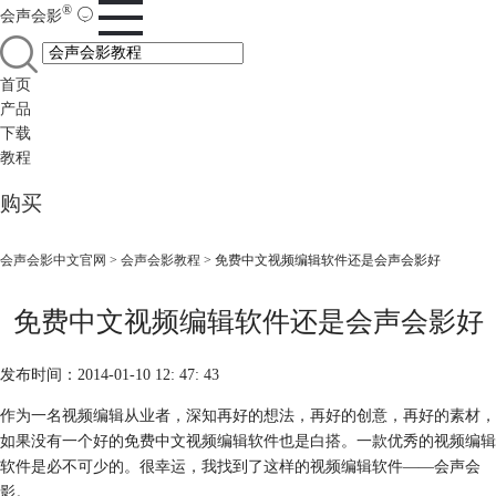
®
会声会影
首页
产品
下载
教程
购买
会声会影中文官网
>
会声会影教程
> 免费中文视频编辑软件还是会声会影好
免费中文视频编辑软件还是会声会影好
发布时间：2014-01-10 12: 47: 43
作为一名视频编辑从业者，深知再好的想法，再好的创意，再好的素材，
如果没有一个好的免费中文视频编辑软件也是白搭。一款优秀的视频编辑
软件是必不可少的。很幸运，我找到了这样的视频编辑软件——会声会
影。