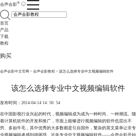
®
会声会影
首页
产品
下载
教程
购买
会声会影中文官网
>
会声会影教程
> 该怎么选择专业中文视频编辑软件
该怎么选择专业中文视频编辑软件
发布时间：2014-04-14 14: 50: 54
在中国影视行业兴起的时代，视频编辑成为成为一种时尚、一种潮流。随
着计算机软件的开发和推广，市面上能够进行视频编辑的软件也层出不
穷、多如牛毛，其中优秀的大多数都是引自国外，繁杂的英文菜单让非专
业视频编辑者感到很困惑。近年专业中文视频编辑软件——
会声会影
开始