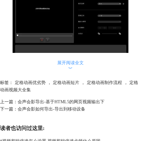
展开阅读全文
︾
图2：定格动画界面
标签：
定格动画优劣势
，
定格动画短片
，
定格动画制作流程
，
定格
最基本制作定格动画的方法是利用相机作拍摄工具，为主要对象拍摄一连
动画视频大全集
串的相片，每张相片之间为拍摄对象作小量移动，最后把整辑相片快速地
上一篇：
会声会影导出-基于HTML5的网页视频输出下
连续播方便完成(每秒大约需要24张相片)。橡皮泥因为易于改动，是定格
下一篇：
会声会影如何导出-导出到移动设备
动画常选用的材料，其成品被称为黏土动画。
读者也访问过这里:
#
视频剪辑倍速怎么设置 视频剪辑倍速卡顿什么原因