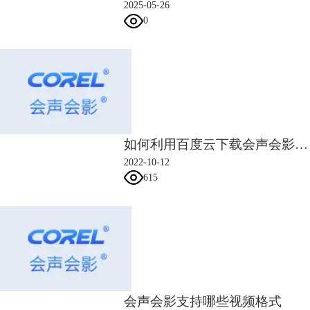
2025-05-26
0
图4：定格动画成品展示
定格动画最主要的劣势便是自由度相对较低。
如何利用百度云下载会声会影素材礼包
众所周知，越接近意识的形式便越自由，相反越接近物质的便越不自由，
各种客观规律等的制约也就越多。由此说来，三大主流动画制作形式的自
2022-10-12
由程度排列便是：平面动画>3D动画>定格动画。
615
但同样的，定格动画主要优势是入门快价格低。
定格动画显著的优势便是制作人员门槛低，另外就是投资成本相对而言低
廉。投资低廉的原因就是制作门槛相对而言比另外两种动画制作方式（平
面和3D）要求低很多，甚至很多从业人员根本不需要过硬的专业知识便
可以直接上手制作。
会声会影支持哪些视频格式