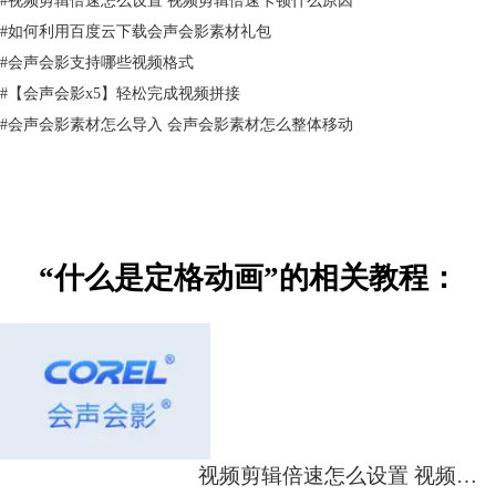
#
如何利用百度云下载会声会影素材礼包
#
会声会影支持哪些视频格式
#
【会声会影x5】轻松完成视频拼接
#
会声会影素材怎么导入 会声会影素材怎么整体移动
图3：录制画面
“什么是定格动画”的相关教程：
在定格动画的创作中，材料应用始终是影片效果的最大因素，从简单材料
的直接摆拍到综合材料的精细雕刻、数字操控拍摄，材料就是影片主体。
历经近百年的发展，定格动画的材料应用形态在随时代与科技的进步而革
新，定格动画的创作内涵也即随之转变。
视频剪辑倍速怎么设置 视频剪辑倍速卡顿什么原因