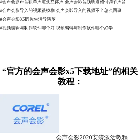
#
会声会影声音轨单声道变立体声 会声会影音频轨道如何调节声音
#
会声会影导入的视频很模糊 会声会影导入的视频不全怎么回事
#
会声会影X5圆你生活导演梦
#
视频编辑与制作软件哪个好 视频编辑与制作软件哪个好学
“官方的会声会影x5下载地址”的相关
教程：
会声会影2020安装激活教程