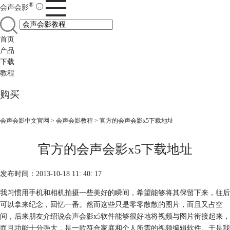
®
会声会影
首页
产品
下载
教程
购买
会声会影中文官网
>
会声会影教程
> 官方的会声会影x5下载地址
官方的会声会影x5下载地址
发布时间：2013-10-18 11: 40: 17
我习惯用手机和相机拍摄一些美好的瞬间，希望能够将其保留下来，往后
可以拿来纪念，回忆一番。然而这些只是零零散散的图片，而且又占空
间，后来朋友介绍说会声会影x5软件能够很好地将视频与图片衔接起来，
而且功能十分强大，是一款符合家庭和个人所需的视频编辑软件。于是我