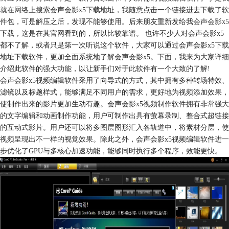
就在网络上搜索会声会影x5下载地址，我随意点击一个链接进去下载了软
件包，可是解压之后，发现不能够使用。后来朋友重新发给我
会声会影x5
下载
，这是在其官网看到的，所以比较靠谱。 也许不少人对会声会影x5
都不了解，或者只是第一次听说这个软件，大家可以通过会声会影x5下载
地址下载软件，更加全面系统地了解会声会影x5。下面，我来为大家详细
介绍此软件的强大功能，以让新手们对于此软件有一个大致的了解!
会声会影x5视频编辑软件采用了向导式的方式，其中拥有多种转场特效、
滤镜以及标题样式，能够满足不同用户的需求，更好地为视频添加效果，
使制作出来的影片更加生动有趣。会声会影x5视频制作软件拥有非常强大
的文字编辑和动画制作功能，用户可制作出具有萤幕录制、整合式超链接
的互动式影片。用户还可以将多图层图形汇入各轨道中，将素材分层，使
视频呈现出不一样的视觉效果。除此之外，会声会影x5视频编辑软件进一
步优化了GPU与多核心加速功能，能够同时执行多个程序，效能更快。