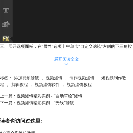
三、展开选项面板，在“属性”选项卡中单击“自定义滤镜”左侧的下三角按
钮，在弹出的对话框中选择合适的滤镜预设效果。
展开阅读全文
︾
标签：
添加视频滤镜
，
视频滤镜
，
制作视频滤镜
，
短视频制作教
程
，
剪辑教程
，
视频滤镜软件
，
视频滤镜教程
上一篇：
视频滤镜精彩实例 - “自动草绘”滤镜
下一篇：
视频滤镜精彩实例 - “光线”滤镜
读者也访问过这里:
#
会声会影换机教程