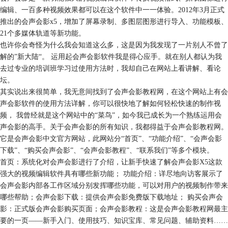
编辑、一百多种视频效果都可以在这个软件中一一体验。2012年3月正式
推出的会声会影x5，增加了屏幕录制、多图层图形进行导入、功能模板、
21个多媒体轨道等新功能。
也许你会奇怪为什么我会知道这么多，这是因为我发现了一片别人不曾了
解的”新大陆“。 运用起会声会影软件我是得心应手。就在别人都认为我
去过专业的培训班学习过使用方法时，我却自己在网站上看讲解、看论
坛。
其实说出来很简单，我无意间找到了会声会影教程网，在这个网站上有会
声会影软件的使用方法详解，你可以很快地了解如何轻松快速的制作视
频， 我曾经就是这个网站中的“菜鸟”，如今我已成长为一个熟练运用会
声会影的高手。关于会声会影的所有知识，我都得益于会声会影教程网。
它是会声会影中文官方网站，此网站分“首页”、“功能介绍”、“会声会影
下载”、“购买会声会影”、“会声会影教程”、“联系我们”等多个模块。
首页：系统化对会声会影进行了介绍，让新手快速了解会声会影X5这款
强大的视频编辑软件具有哪些新功能； 功能介绍：详尽地向访客展示了
会声会影内部各工作区域分别发挥哪些功能，可以对用户的视频制作带来
哪些帮助；会声会影下载：提供会声会影免费版下载地址； 购买会声会
影：正式版会声会影购买页面；会声会影教程：这是会声会影教程网最主
要的一页——新手入门、使用技巧、知识宝库、常见问题、辅助资料……