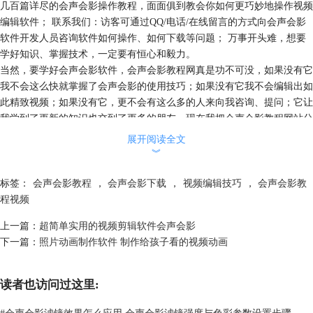
几百篇详尽的会声会影操作教程，面面俱到教会你如何更巧妙地操作视频
编辑软件； 联系我们：访客可通过QQ/电话/在线留言的方式向会声会影
软件开发人员咨询软件如何操作、如何下载等问题； 万事开头难，想要
学好知识、掌握技术，一定要有恒心和毅力。
当然，要学好会声会影软件，会声会影教程网真是功不可没，如果没有它
我不会这么快就掌握了会声会影的使用技巧；如果没有它我不会编辑出如
此精致视频；如果没有它，更不会有这么多的人来向我咨询、提问；它让
我学到了更新的知识也交到了更多的朋友。现在我把会声会影教程网站分
享给大家，希望你们也能够像我一样多学习、多进步，用会声会影软件做
展开阅读全文
出更加专业的音频。
︾
标签：
会声会影教程
，
会声会影下载
，
视频编辑技巧
，
会声会影教
程视频
上一篇：
超简单实用的视频剪辑软件会声会影
下一篇：
照片动画制作软件 制作给孩子看的视频动画
读者也访问过这里:
#
会声会影滤镜效果怎么应用 会声会影滤镜强度与色彩参数设置步骤