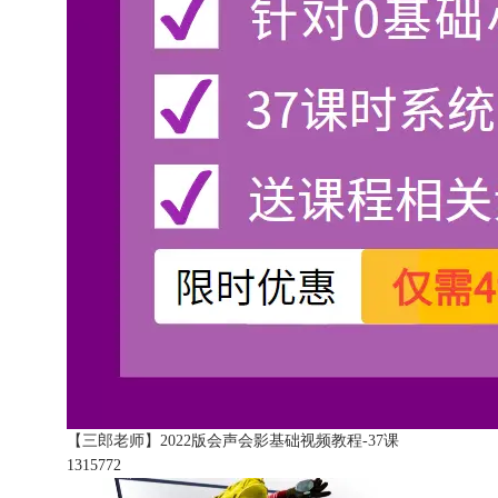
【三郎老师】2022版会声会影基础视频教程-37课
131577
2