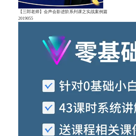
【三郎老师】会声会影进阶系列课之实战案例篇
201905
5