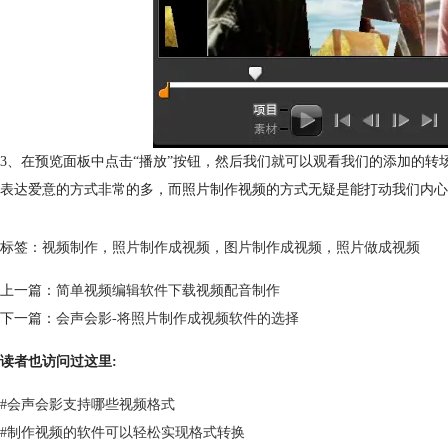
3、在预览面板中点击“播放”按钮，然后我们就可以观看我们的添加的转
表达爱意的方式非常的多，而照片制作视频的方式无疑是能打动我们内心
标签：
视频制作
，
照片制作成视频
，
图片制作成视频
，
照片做成视频
上一篇：
简单视频编辑软件下载视频配音制作
下一篇：
会声会影-将照片制作成视频软件的选择
读者也访问过这里:
#
会声会影支持哪些视频格式
#
制作视频的软件可以轻松实现格式转换