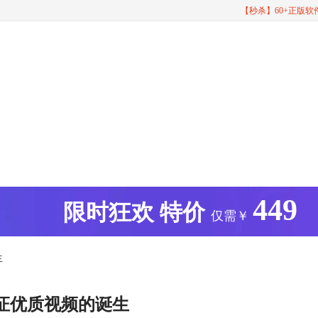
【秒杀】60+正版
449
版
限时狂欢
特价
仅需￥
生
证优质视频的诞生