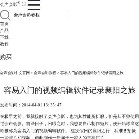
®
会声会影
首页
产品
下载
教程
购买
会声会影中文官网
>
会声会影教程
> 容易入门的视频编辑软件记录襄阳之旅
容易入门的视频编辑软件记录襄阳之旅
发布时间：2014-04-01 13: 35: 47
在极早之前，我就接触了会声会影，也为其性能所折服，但是却不曾使用
过会声会影。前些日子，闲暇之时，我想要自己制作短片，便开始琢磨这
款被称为容易入门的视频编辑软件。 这次假日的襄阳之行，我准备拍摄
一些照片和视频，借此制作一份属于一家人的幸福短片。