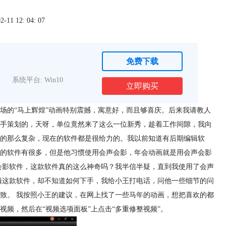
1 12: 04: 07
免费下载
系统平台: Win10
立即购买
场的“马上辉煌”动画特别震撼，寓意好，而且够喜庆。后来我请教人
手策划的，天呀，单位竟然来了这么一位新秀，趁着工作间隙，我向
的那么复杂，现在的软件都是很给力的。我以前知道有后期编辑软
的软件有很多，但是他习惯使用会声会影，年会动画就是用会声会影
会影软件，这款软件真的这么神奇吗？我半信半疑，直到我使用了会声
辑这款软件，却不知道如何下手，我给小王打电话，问他一些细节的问
致。 我按照小王的建议，在网上找了一些马年的动画，想把喜欢的都
视频，然后在“视频选项面板”上点击“多重修整视频”。