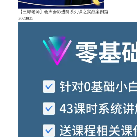
【三郎老师】会声会影进阶系列课之实战案例篇
202093
5