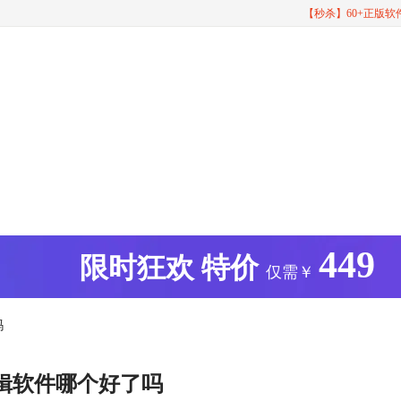
【秒杀】60+正版
449
版
限时狂欢
特价
仅需￥
吗
辑软件哪个好了吗