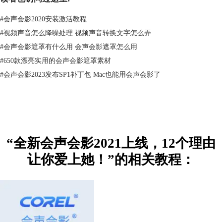
提供您需要的所有功能，超越基本视频校正并获得高质量的效果。该产品
#
会声会影2020安装激活教程
适用于所有视频编辑人员 - 无论您是视频编辑新手还是身经百战的资深人
员！
#
视频声音怎么降噪处理 视频声音转换文字怎么弄
只有会声会影旗舰版才能打造的优秀效果
#
会声会影遮罩有什么用 会声会影遮罩怎么用
会声会影旗舰版特别汇集行业领先者优秀效果于一身，可提供超越专业版
#
650款漂亮实用的会声会影遮罩素材
的强大功能。实现非凡的创意转换效果，添加趣味性 3D 标题，打造适合
#
会声会影2023发布SP1补丁包 Mac也能用会声会影了
任何场景的氛围。轻松享用来自 NewBlueFX 的优化效果包和来自
proDAD 的 100 多种全新 VitaScene 效果。使用增强 proDAD Mercalli 视
频稳定工具对不稳定的手持拍摄素材进行实时校正。轻松修复缺陷，应用
透镜校正，增强并校准色彩，创建镜像等！只需以比会声会影专业版多几
美元的价格，即可获得价值数百美元的高品质效果。
MultiCam 捕捉和编辑
“全新会声会影2021上线，12个理由
使用会声会影的 MultiCam Capture Lite 捕捉网络摄像头视频并同时录制屏
让你爱上她！”的相关教程：
幕，制作吸引观众眼球并能吸引人气的影片。使用一种简单易用的录制软
件，制作动态视频教程、产品演示、游戏屏幕录制、在线课程等内容。在
录制前，可以通过预览和校准每个影像的颜色和亮度节省编辑时间。采用
画中画效果打造视频素材覆叠效果，一次显示多种角度，还可以在播放视
频的同时轻松切换相机角度，以增加趣味性并吸引观众。从捕获到编辑，
会声会影可以提供所需的全部工具，帮助您创作引人入胜的视频内容。