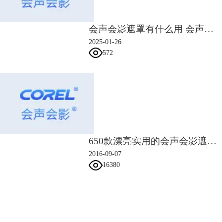
特征，允许您在任何项目中轻松为画面中的人物添加搞笑的耳朵、妙趣横
生的眼睛、尺寸夸张的太阳镜或帽子。 添加 AR 贴纸是为游戏视频、互
会声会影遮罩有什么用 会声会影遮罩怎么用
动视频和教程视频增加互动性和个性化效果的创意方式。
2025-01-26
带菜单的光盘制作工具
572
会声会影可为您提供各种需要的工具，可以轻松将视频项目转换为精美
DVD，以便您与亲友一同观看。使用会声会影 MyDVD 转换您的家庭影
片，并使用自定义菜单、标题、章节和音乐快速制作高质量的个性化
DVD。随意选用 100 多种现成的创意模板；比专业版中的选项多出一
倍；通过个性化图像和配乐轻松制作个性化菜单。通过将项目刻录到
DVD 或 AVCHD 光盘上，反复与亲朋好友共享和播放，掌控自己下一个
视频的家庭观看体验。
可打造音效的音频工具
650款漂亮实用的会声会影遮罩素材
会声会影可提供打造音效所需的所有工具，并可通过出色的音频为视觉效
2016-09-07
果提供支持。直接在时间轴中对音频进行调整、静音、清除背景噪音和编
16380
辑，或利用音频闪避等音频工具的强大功能，确保背景声音和旁白实现均
衡。用 ScoreFitter 提供的免版税音乐曲目为您的视频找到适合的配乐，
更好的是，这些曲目将自动适配视频片段的长度！ 甚至可以使用内置的
会声会影指南
配音工具录制自己的音频，并轻松添加视频字幕。会声会影 2021 可以让
您的作品更富创意，让您轻松制作出视觉声音效果俱佳的视频。