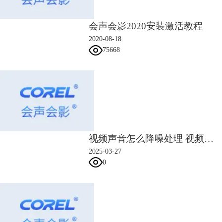
360 度全景视频编辑
使用您的全方位创意视频编辑工具会声会影转换您的 360 度全景视频素
会声会影2020安装激活教程
材，为观众提供全新的视角。只需点击几下鼠标，即可轻松修剪视频素
材，添加标题，并将您的 360 度全景视频转换为标准视频。通过直观易
2020-08-18
用的工具轻松控制观众看到角度！编辑视频素材，添加会声会影提供的小
75668
星球或兔子洞效果，然后直接分享到 YouTube 或导出到虚拟现实设备上
观看。 会声会影可提供高度灵活性，可以制作效果独特，妙趣横生的
360 度全景视频，实现全角度展示。
各种智能工具和人工智能助你一臂之力
现在，可以使用您的独特照片和视频更加快速轻松地制作出效果出众的影
片。使用会声会影的智能工具，将点滴生活瞬间自动转换为幻灯片和影
片。只需简单的三步操作影音快手即可通过创意模板将您最喜爱的瞬间转
视频声音怎么降噪处理 视频声音转换文字怎么弄
换为幻灯片。 高光时刻可提供进一步的编辑功能，可使用 AI 面部识别
2025-03-27
功能对效果亲和的照片和视频片段进行分析，提取，并编译到可以编辑的
0
项目中，之后还可以在时间轴上进行进一步强化。通过更加智能的方式将
您的精彩时刻、美好回忆和媒体内容转换为影片。将这些内置选项与会声
会影个性化功能相结合，打造精彩效果。
AR 贴纸
使用全新的 AR 贴纸为您的下一个项目打造妙趣横生的个性效果，让您的
视频更具感染力，趣味性更强。 这些面部跟踪贴纸可以识别并绘制面部