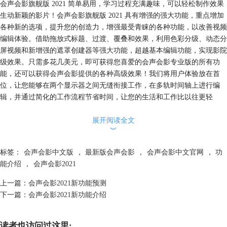
会声会影旗舰版 2021 简单易用，学习过程充满趣味，可以轻松制作效果
生动新颖的影片！会声会影旗舰版 2021 具有增强的强大功能，重点增加
各种新的选项，提升您的创造力，增强最受青睐的各种功能，以改善视频
编辑体验。借助拖放式标题、过渡、覆叠和效果，利用色彩分级、动态分
屏视频和新增强的遮罩创建器等强大功能，超越基本编辑功能，实现影院
级效果。只需多花几美元，即可获得您喜爱的会声会影专业版的所有功
能，还可以获得会声会影提供的各种高级效果！我们将用户体验放在首
位，让您能够在两个显示器之间无缝衔接工作，在多轨时间轴上进行编
辑，并通过简化的工作流程节省时间，让您的生活和工作比以往更轻
松。
展开阅读全文
︾
提供精彩功能和滤镜，使每个作品充满个性。
会声会影趣味性强，功能强大，简单易用，备受推崇，可以让您掌握各种
标签：
会声会影中文版
，
最新版会声会影
，
会声会影中文官网
，
功
精深的编辑功能，打造难以置信的精彩效果。利用会声会影旗舰版
能介绍
，
会声会影2021
2021 提供的创意附加工具和强大功能，让您的项目设计水平更上一层
楼。利用 2000 多种可定制效果、滤镜和全新的覆叠，或通过各种动态效
上一篇：
会声会影2021新功能预测
果和酷炫动态标题让故事情节更加鲜活生动。使用时尚 AR 贴纸增加趣味
下一篇：
会声会影2021新功能介绍
性，并使用全新的即时项目模板简化编辑过程。利用创意工具制作自定义
视频遮罩和过渡，应用色彩分级调整或使用动态分屏视频同时显示多个视
频，这些功能只是旗舰版出色功能中的一部分。会声会影旗舰版 2021 可
读者也访问过这里: