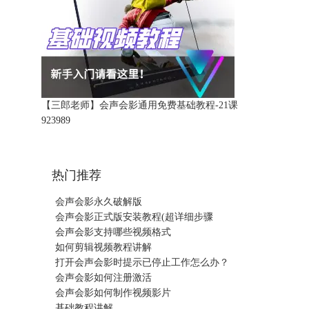
【三郎老师】会声会影通用免费基础教程-21课
92398
9
热门推荐
会声会影永久破解版
会声会影正式版安装教程(超详细步骤
会声会影支持哪些视频格式
如何剪辑视频教程讲解
打开会声会影时提示已停止工作怎么办？
会声会影如何注册激活
会声会影如何制作视频影片
基础教程讲解