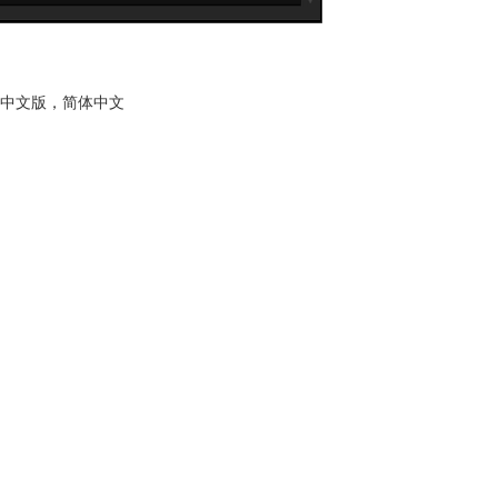
中文版
，
简体中文