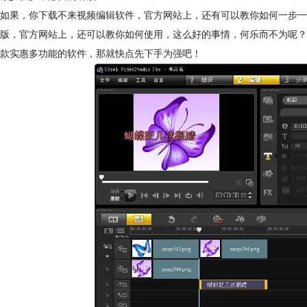
如果，你下载不来视频编辑软件，官方网站上，还有可以教你如何一步一
版，官方网站上，还可以教你如何使用，这么好的事情，何乐而不为呢？
款实惠多功能的软件，那就快点先下手为强吧！