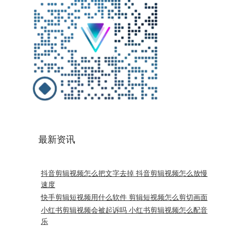
最新资讯
抖音剪辑视频怎么把文字去掉 抖音剪辑视频怎么放慢
速度
快手剪辑短视频用什么软件 剪辑短视频怎么剪切画面
小红书剪辑视频会被起诉吗 小红书剪辑视频怎么配音
乐