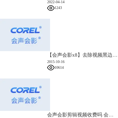
2022-04-14
1243
【会声会影x8】去除视频黑边视频教程
2015-10-16
10614
会声会影剪辑视频收费吗 会声会影剪辑视频怎么合并