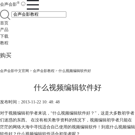
®
会声会影
首页
产品
下载
教程
购买
会声会影中文官网
>
会声会影教程
> 什么视频编辑软件好
什么视频编辑软件好
发布时间：2013-11-22 10: 48: 48
对于视频编辑初学者来说，“什么视频编辑软件好？”，这是大多数初学者
们迷惑的东西。 在没有相关教学资料的情况下，视频编辑初学者只能在
茫茫的网络大海中寻找适合自己使用的视频编辑软件！到底什么视频编辑
软件好？什么视频编辑软件适合初学者呢？