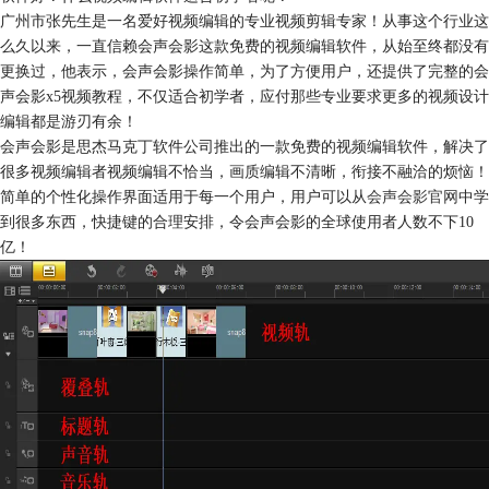
广州市张先生是一名爱好视频编辑的专业视频剪辑专家！从事这个行业这
么久以来，一直信赖会声会影这款免费的视频编辑软件，从始至终都没有
更换过，他表示，会声会影操作简单，为了方便用户，还提供了完整的会
声会影x5视频教程，不仅适合初学者，应付那些专业要求更多的视频设计
编辑都是游刃有余！
会声会影是思杰马克丁软件公司推出的一款免费的视频编辑软件，解决了
很多视频编辑者视频编辑不恰当，画质编辑不清晰，衔接不融洽的烦恼！
简单的个性化操作界面适用于每一个用户，用户可以从
会声会影官网
中学
到很多东西，快捷键的合理安排，令会声会影的全球使用者人数不下10
亿！