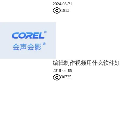
2024-08-21
1913
编辑制作视频用什么软件好
2018-03-09
30725
会声会影指南
服务支持