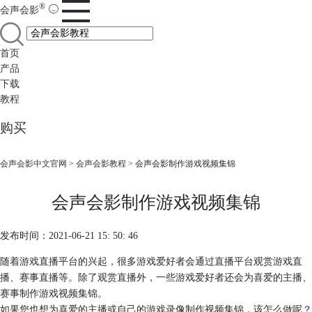
®
会声会影
首页
产品
下载
教程
购买
会声会影中文官网
>
会声会影教程
> 会声会影制作游戏视频集锦
会声会影制作游戏视频集锦
发布时间：2021-06-21 15: 50: 46
随着游戏直播平台的兴起，很多游戏爱好者会通过直播平台观赏游戏直
播、赛事直播等。除了观赏直播外，一些游戏爱好者还会为喜爱的主播、
赛事制作游戏视频集锦。
如果您也想为喜爱的主播或自己的游戏录像制作视频集锦，该怎么做呢？