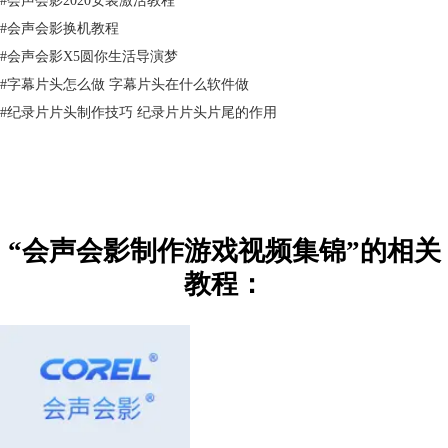
#
会声会影换机教程
#
会声会影X5圆你生活导演梦
#
字幕片头怎么做 字幕片头在什么软件做
#
纪录片片头制作技巧 纪录片片头片尾的作用
图3：编辑文本样式
二、剪辑视频素材
完成了封面页的制作后，就可以将素材导入到会声会影的素材库中，进行
进一步的编辑。具体的操作是，单击软件的文件菜单，选择其中的“将媒
体文件插入到素材库”，就可以将对应的视频、图片、音频等导入到素材
“会声会影制作游戏视频集锦”的相关
库。
教程：