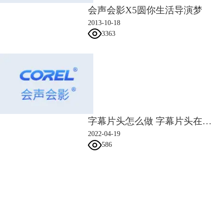
会声会影X5圆你生活导演梦
图5：完成素材的导入
2013-10-18
接着，我们需要将素材拖放到会声会影的视频轨道中，并通过视频预览窗
3363
口，预览素材的拼接效果。
字幕片头怎么做 字幕片头在什么软件做
2022-04-19
586
图6：拖放视频素材
在预览过程中，小编发现素材间的过渡有点突兀。为了让视频间的过渡变
得更加自然，我们可以右击第一段素材，在其右键快捷菜单中选择“视频
会声会影指南
淡出”功能，让第一段与第二段素材的过渡更显自然。
服务支持