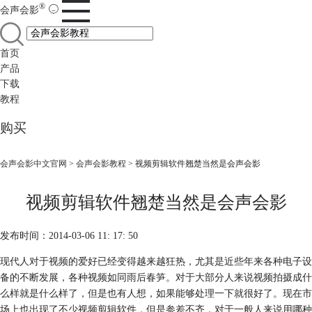
®
会声会影
首页
产品
下载
教程
购买
会声会影中文官网
>
会声会影教程
> 视频剪辑软件翘楚当然是会声会影
视频剪辑软件翘楚当然是会声会影
发布时间：2014-03-06 11: 17: 50
现代人对于视频的爱好已经变得越来越狂热，尤其是近些年来各种电子设
备的不断发展，各种视频如同雨后春笋。对于大部分人来说视频拍摄成什
么样就是什么样了，但是也有人想，如果能够处理一下就很好了。现在市
场上也出现了不少视频剪辑软件，但是参差不齐，对于一般人来说用哪种