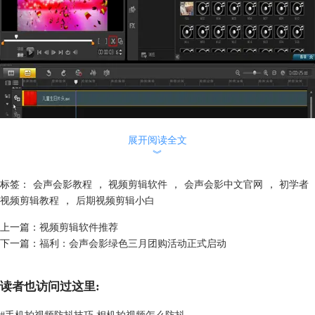
展开阅读全文
︾
现在的视频剪辑软件非常的多，但功能强大、使用简单的还真不多，会声
标签：
会声会影教程
，
视频剪辑软件
，
会声会影中文官网
，
初学者
会影就是其中翘楚。如果需要，可以在会声会影中文官方网站上下载，这
视频剪辑教程
，
后期视频剪辑小白
个网站不仅能提供软件下载，还提供会声会影教程，实现一条龙服务，很
上一篇：
视频剪辑软件推荐
好的解决了客户购买和使用等多种问题。
下一篇：
福利：会声会影绿色三月团购活动正式启动
读者也访问过这里:
#
手机拍视频防抖技巧 相机拍视频怎么防抖