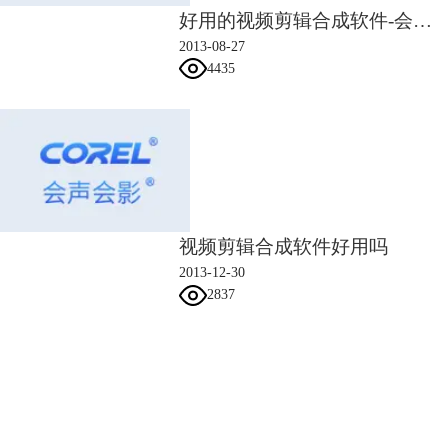
好用的视频剪辑合成软件-会声会影
2013-08-27
4435
视频剪辑合成软件好用吗
2013-12-30
2837
会声会影指南
服务支持