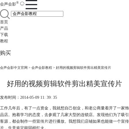
®
会声会影
首页
产品
下载
教程
购买
会声会影中文官网
>
会声会影教程
> 好用的视频剪辑软件剪出精美宣传片
好用的视频剪辑软件剪出精美宣传片
发布时间：2014-05-09 11: 39: 35
工作几年后，有了一点资金，我就想自己创业，和老公商量着开了一家饰
品店。抱着学习的态度，去参观了几家大型的连锁店。发现他们为了吸引
客源，都会制作一些宣传片进行播放。我想我们店铺如果也能做一个宣传
片，生意肯定能同样红火。