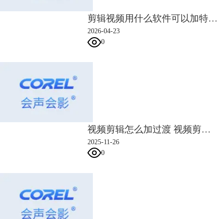
剪辑视频用什么软件可以加特效 剪辑视频音乐不够长怎么办
2026-04-23
0
视频剪辑怎么加过渡 视频剪辑怎么让最后一帧不黑屏
2025-11-26
0