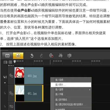
的那样困难，用会声会影x5婚庆视频编辑软件就可以完成。
当然在使用
会声会影x5
婚庆视频编辑软件的时候也要注意一些细节问题，
往往唯美的画面也能因为一个细节问题而导致败笔的结果。特别是在调整
覆叠素材位置和大小的时候尤为重要，下面就具体说一下如何对视频素材
的大小、位置、形状等各种属性进行调整。
1、 打开会声会影x5，在视频轨中单击鼠标右键，界面弹出相关快捷菜
单，选择“插入照片”这个选项来添加图片。
2、 按照上面描述在视频轨中插入相应的素材图像。