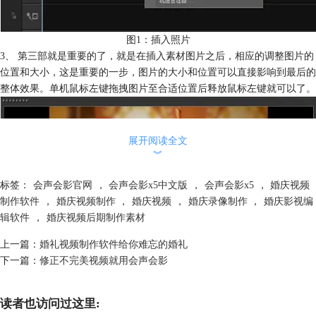
图1：插入照片
3、 第三部就是重要的了，就是在插入素材图片之后，相应的调整图片的
位置和大小，这是重要的一步，图片的大小和位置可以直接影响到最后的
整体效果。单机鼠标左键拖拽图片至合适位置后释放鼠标左键就可以了。
展开阅读全文
︾
标签：
会声会影官网
，
会声会影x5中文版
，
会声会影x5
，
婚庆视频
制作软件
，
婚庆视频制作
，
婚庆视频
，
婚庆录像制作
，
婚庆影视编
辑软件
，
婚庆视频后期制作素材
上一篇：
婚礼视频制作软件给你难忘的婚礼
下一篇：
修正不完美视频就用会声会影
读者也访问过这里: