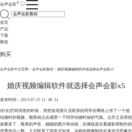
®
会声会影
首页
产品
下载
教程
购买
会声会影中文官网
>
会声会影教程
> 婚庆视频编辑软件就选择会声会影x5
婚庆视频编辑软件就选择会声会影x5
发布时间：2013-07-15 11: 38: 51
在QQ空间浏览的时候，突然发现很久没联系的同学在网络上传了一个他
结婚时的视频，顺势就点击感受一下同学结婚时候的气氛。点开之后突然
就看呆了，唯美的声音，靓丽的图片和动画，仿佛就是在看摄影师制作的
优秀作品一般。之后联系了同学才知道，这样的视频制作起来也没想象中