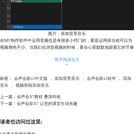
图片：添加背景音乐
在MV制作软件中运用音频也是有很多小窍门的，要是运用得当就可以为
视频增色不少。当我们在浏览视频的时候，要在心里默默地跟着它的节奏
走，才会在不知不觉中想出到底哪种音乐才会更适合。
展开阅读全文
同时，视频在高潮、甩镜头、转折等画面时，要用节奏较重的音乐才能凸
︾
显当中的情节。
标签：
会声会影x5中文版
，
添加背景音乐
，
会声会影x5软件
，
添加
音乐
，
视频剪辑添加音乐
上一篇：
会声会X7教程 叠加特效
下一篇：
会声会影X7 让您的课堂生动有趣
读者也访问过这里:
#
会声会影换机教程