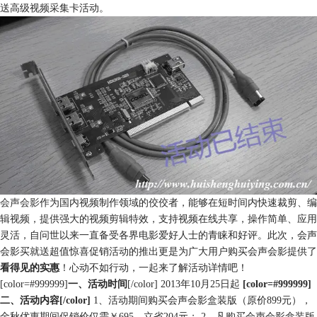
送高级视频采集卡活动。
会声会影
作为国内视频制作领域的佼佼者，能够在短时间内快速裁剪、编
辑视频，提供强大的视频剪辑特效，支持视频在线共享，操作简单、应用
灵活，自问世以来一直备受各界电影爱好人士的青睐和好评。此次，会声
会影买就送超值惊喜促销活动的推出更是为广大用户购买会声会影提供了
看得见的实惠
！心动不如行动，一起来了解活动详情吧！
[color=#999999]
一、活动时间
[/color] 2013年10月25日起
[color=#999999]
二、活动内容[/color]
1、活动期间购买会声会影盒装版（原价899元），
金秋优惠期间促销价仅需￥695，立省204元； 2、凡购买会声会影盒装版