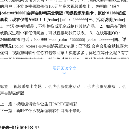
的用户，还将免费领取价值180元的高级视频采集卡； 您明白了吗？
[color=#ff0000]会声会影精美盒装版+高级视频采集卡，原价￥1080超值
套装，现在仅需￥695！！[/color] [color=#999999]三、活动说明[/color]
1、本活动中的赠品，不能兑换成现金或抢购其他产品。 2、如果在预约
或购买过程中有任何问题，可以直接与我们联系。 3、在线客服QQ：
2466059079 电话：400-999-7658 [color=#666666] [color=#999999]
四、详
情请见
[/color][/color] 会声会影买就送专题：已下线 会声会影金秋惊喜大
促销，视频剪辑软件任你打包带回家！实惠多多，你还在等什么呢？有了
广大新老顾客的热忱支持，我们将以更的服务、更精湛的专业技能来回报
大家的信赖！
展开阅读全文
︾
标签：
视频采集卡专题
，
会声会影优惠活动
，
会声会影免费版
，
会
声会影破解版
上一篇：
视频编辑软件让生日PARTY更精彩
下一篇：
新时代什么视频编辑软件口碑不错呢
读者也访问过这里: