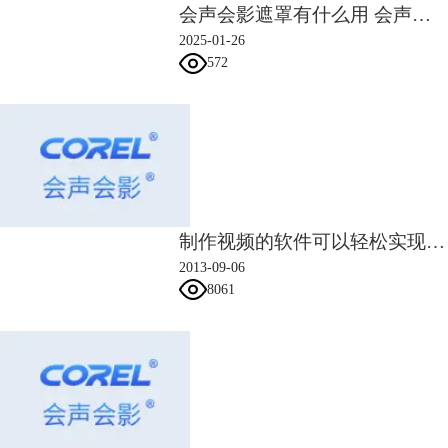
会声会影遮罩有什么用 会声会影遮罩怎么用
2025-01-26
572
制作视频的软件可以轻松实现格式转换
2013-09-06
8061