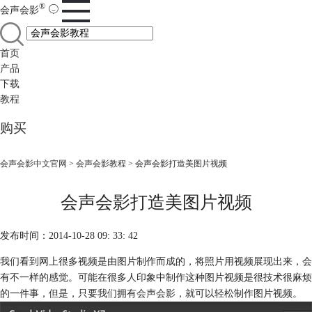
®
会声会影
首页
产品
下载
教程
购买
会声会影中文官网
>
会声会影教程
> 会声会影打造美图片视频
会声会影打造美图片视频
发布时间：2014-10-28 09: 33: 42
我们看到网上很多视频是由图片制作而成的，将照片用视频展现出来，会
有不一样的感觉。可能在很多人印象中制作这种图片视频是很技术很麻烦
的一件事，但是，只要我们拥有
会声会影
，就可以轻松制作图片视频。