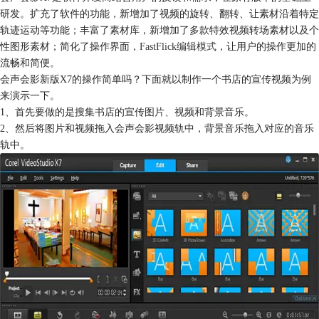
研发。扩充了软件的功能，新增加了视频的旋转、翻转、让素材沿着特定
轨迹运动等功能；丰富了素材库，新增加了多款特效视频转场素材以及个
性图形素材；简化了操作界面，
FastFlick编辑模式
，让用户的操作更加的
流畅和简便。
会声会影新版X7的操作简单吗？下面就以制作一个书店的宣传视频为例
来演示一下。
1、首先要做的是搜集书店的宣传图片、视频和背景音乐。
2、然后将图片和视频拖入会声会影视频轨中，背景音乐拖入对应的音乐
轨中。