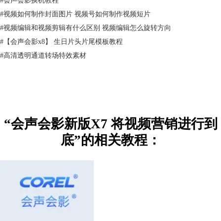
#
视频如何制作封面图片 视频号如何制作视频短片
#
视频编辑和视频剪辑有什么区别 视频编辑怎么旋转方向
#
【会声会影x8】 生日片头片尾模板教程
#
高清透明通道转场特效素材
“会声会影新版X7 将视频营销进行到
图2：宣传视频
底”的相关教程：
5、转场和文字运动效果同时进行！播放效果很炫酷哦！
有些朋友可能感觉疑惑，为什么要加入各种特效呢？宣传视频的目的就是
通过震撼的画面来刺激观众的感官，增强对宣传内容的印象，如果只是平
平淡淡的几个图片来回变化，这样是起不到好的宣传效果的。
有了会声会影新版X7，轻轻松松几个步骤就可以完成视频的制作。学会
了这个技术，就再也不用聘请专门的视频制作公司来制作视频了，自己动
手也可以把视频营销进行到底！