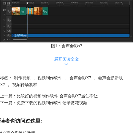
图1：会声会影x7
3、其次是美化素材。比如：把第一张有着书店标志的图片进行旋转设
展开阅读全文
置，随后将出现的书店名字以“Z”字形轨迹运动展示出来。
︾
4、最后在图片与图片之间做转场特效的设置，让视频播放时更显流畅。
至此，一段视频就已经制作完成了，我们可以播放预览一下，看看会声会
标签：
制作视频
，
视频制作软件
，
会声会影X7
，
会声会影新版
影新版X7制作出来的效果怎么样。
X7
，
视频转场素材
上一篇：
比较好的视频制作软件 会声会影X7当仁不让
下一篇：
免费下载的视频制作软件记录赏花视频
读者也访问过这里:
#
会声会影换机教程