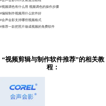
图3：编辑页面
#
视频调色有什么用 视频调色的操作步骤
第二步：导入素材，你可以将你准备的图片、音乐、视频素材导入进来，
#
编辑制作视频用什么软件好
很简单，点击图四中圈红的图标，便会进入到图五所示的页面，找到自己
的素材即可，再次我们只需要用到视频素材。
#
会声会影支持哪些视频格式
#
推荐一款把照片做成视频的免费软件
“视频剪辑与制作软件推荐”的相关教
程：
图4:导入素材1