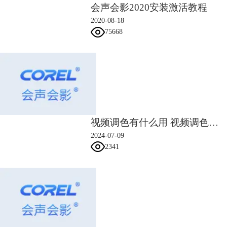
会声会影2020安装激活教程
2020-08-18
75668
图5：导入素材2
第三步:将导入的视频拖入到视频时间线内，图六中圈红的部分就是视频
时间线，此时会弹出一个对话框，小编在此不对对话框中的内容做解释，
你先记住点“是”就好，如果时间线显示不完整可以通过圈黄部分调节视图
大小。
视频调色有什么用 视频调色的操作步骤
2024-07-09
2341
图6：将视频拖入视频时间线