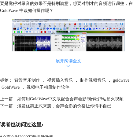
要是觉得对录音的效果不是特别满意，想要对刚才的音频进行调整，在
GoldWave 中该如何操作呢？
展开阅读全文
︾
图2：压缩/扩展命令
标签：
背景音乐制作
，
视频插入音乐
，
制作视频音乐
，
goldwave
，
GoldWave
，
视频电子相册制作软件
在GoldWave 6 (win系统)软件中，可以对音频进行压缩或者是扩大操作，
先在GoldWave 6 (win系统)软件中找到效果菜单，选择扩大或是压缩命
上一篇：
如何用GoldWave中文版配合会声会影制作出B站超火视频
令，选中需要处理的音频，进行压缩或者是扩大操作。在录音过程中或许
下一篇：
爆发优惠正式来袭，会声会影的价格让你情不自已
会因为气息、力度掌握不当，导致录制的音频声音效果忽高忽低。
选中需处理的音频，在GoldWave 6 (win系统)软件中就可以对不满意的部
分进行调节。在GoldWave 6 (win系统)软件中，对音频进行压缩或扩大处
读者也访问过这里:
理，在设定的过程中阀值要确定好。阀值的设定会影响最终声音听起来的
效果。
#
会声会影2020安装激活教程